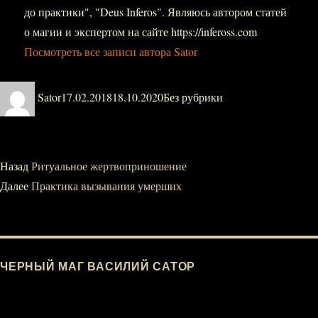
до практики", "Deus Inferos". Являюсь автором статей
о магии и экспертом на сайте https://infeross.com
Посмотреть все записи автора Sator
Автор
Опубликовано
Рубрики
Sator
17.02.2018
18.10.2020
Без рубрики
Навигация
Назад
Предыдущая
Ритуальное жертвоприношение
Далее
запись:
Следующая
Практика вызывания умерших
по
запись:
записям
ЧЕРНЫЙ МАГ ВАСИЛИЙ САТОР