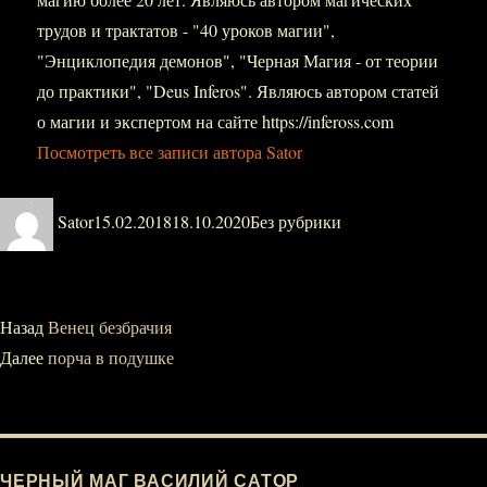
трудов и трактатов - "40 уроков магии",
"Энциклопедия демонов", "Черная Магия - от теории
до практики", "Deus Inferos". Являюсь автором статей
о магии и экспертом на сайте https://infeross.com
Посмотреть все записи автора Sator
Автор
Опубликовано
Рубрики
Sator
15.02.2018
18.10.2020
Без рубрики
Навигация
Назад
Предыдущая
Венец безбрачия
Далее
запись:
Следующая
порча в подушке
по
запись:
записям
ЧЕРНЫЙ МАГ ВАСИЛИЙ САТОР