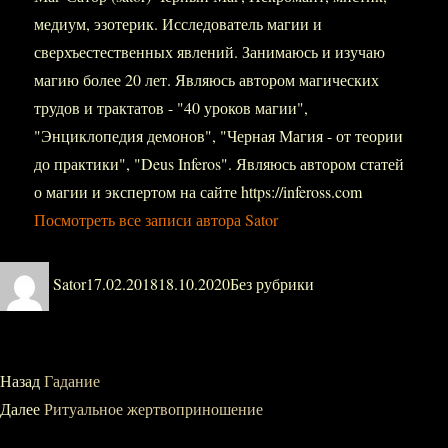
медиум, эзотерик. Исследователь магии и
сверхъестественных явлений. Занимаюсь и изучаю
магию более 20 лет. Являюсь автором магических
трудов и трактатов - "40 уроков магии",
"Энциклопедия демонов", "Черная Магия - от теории
до практики", "Deus Inferos". Являюсь автором статей
о магии и экспертом на сайте https://infeross.com
Посмотреть все записи автора Sator
Автор
Опубликовано
Рубрики
Sator
17.02.2018
18.10.2020
Без рубрики
Навигация
Назад
Предыдущая
Гадание
Далее
запись:
Следующая
Ритуальное жертвоприношение
по
запись: